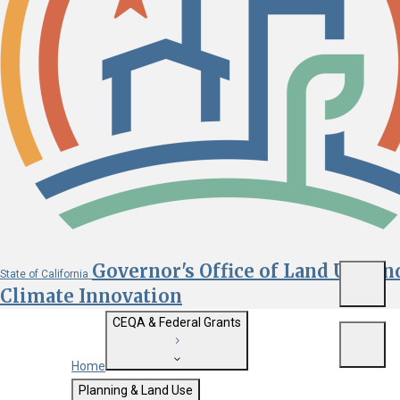
Governor's Office of Land Use an
State of California
Menu
Climate Innovation
CEQA & Federal Grants
Menu
Home
Getting Started with CEQA
Planning & Land Use
Custom Google Search